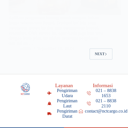
Aplikasi pengiriman barang murah ternyata bukan
hanya sebatas satu fungsi. Terdapat hal lain yang
membantu proses ini dan juga mengurangi banyak
kesalahan. Oleh karena itu, agar Anda juga bisa tahu
dengan lebih jelas, ini adalah beberapa penjelasan
dari hal ini.…
admin
September 18, 2023
NEXT
Layanan
Informasi
Pengiriman
021 – 8838
Udara
1653
Pengiriman
021 – 8838
Laut
2110
Pengiriman
contact@nctcargo.co.id
Darat