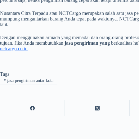
percuma saja, ketika pengiriman barang cepat akan tetapi diterima dala
Nusantara Citra Terpadu atau NCTCargo merupakan salah satu jasa pe
mumpung mengantarkan barang Anda tepat pada waktunya. NCTCargo 
laut.
Dengan menggunakan armada yang memadai dan orang-orang profesio
tujuan. Jika Anda membutuhkan
jasa pengiriman yang
berkualitas h
nctcargo.co.id
.
Tags
#
jasa pengiriman antar kota