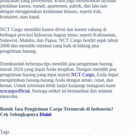
pelayanan yang profesional. Kami juga menawarkan layanan
pindahan kantor, rumah, apartemen, pabrik, dan lain-lain
dengan menggunakan kendaraan khusus, seperti truk,
kontainer, atau kapal.
NCT Cargo memiliki kantor divisi dan kantor cabang di
berbagai provinsi Indonesia bagian timur, seperti Kalimantan,
Sulawesi, Maluku, dan Papua. NCT Cargo berdiri sejak tahun
2008 dan memiliki reputasi yang baik di bidang jasa
pengiriman barang.
Demikianlah beberapa tips memilih jasa pengiriman barang
murah 2024 yang dapat Anda terapkan. Dengan memilih jasa
pengiriman barang yang tepat seperti
NCT Cargo
,
Anda dapat
mengirimkan barang-barang Anda dengan aman, cepat, dan
hemat. Untuk informasi lebih lanjut kunjungi instagram kami
nctcargoofficial.
S
emoga artikel ini bermanfaat dan selamat
mencoba.
Butuh Jasa Pengiriman Cargo Termurah di Indonesia?
Cek Selengkapnya
Disini
Tags